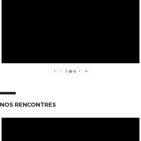
«
‹
›
»
1
de
6
NOS RENCONTRES