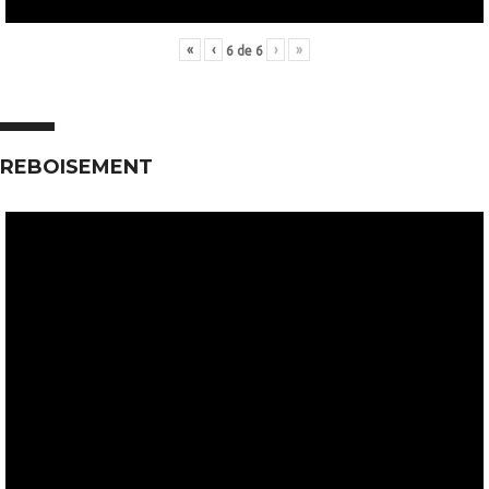
«
‹
›
»
6
de
6
REBOISEMENT