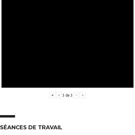
«
‹
›
»
3
de
3
SÉANCES DE TRAVAIL