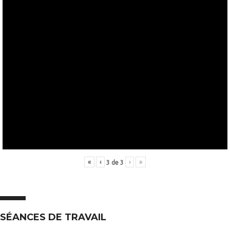
«
‹
›
»
3
de
3
SÉANCES DE TRAVAIL