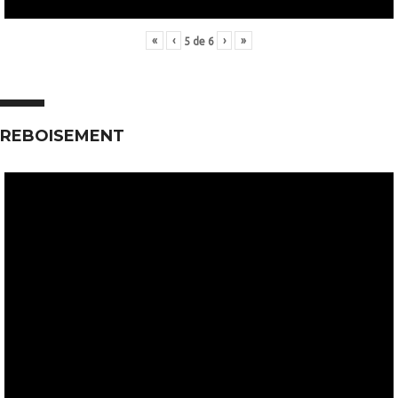
«
‹
›
»
5
de
6
REBOISEMENT