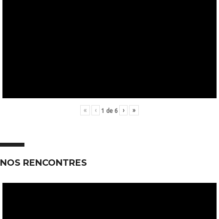
«
‹
›
»
1
de
6
NOS RENCONTRES