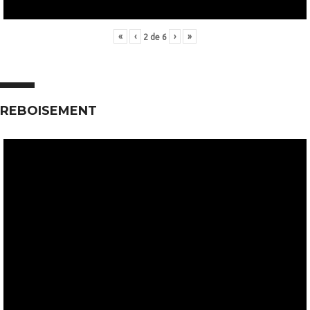
«
‹
›
»
2
de
6
REBOISEMENT