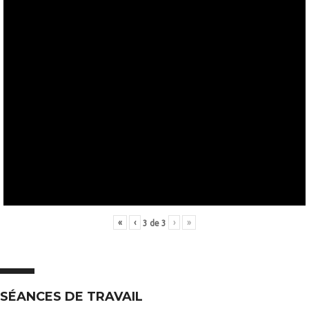
«
‹
›
»
3
de
3
SÉANCES DE TRAVAIL