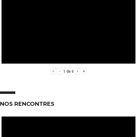
«
‹
›
»
1
de
6
NOS RENCONTRES