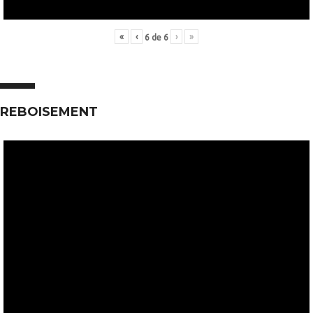
«
‹
›
»
6
de
6
REBOISEMENT