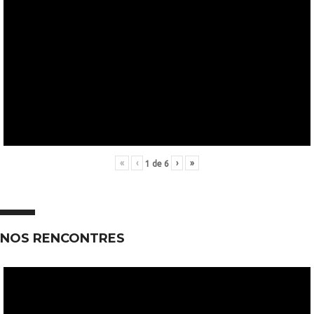
«
‹
›
»
1
de
6
NOS RENCONTRES