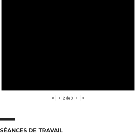
«
‹
›
»
2
de
3
SÉANCES DE TRAVAIL