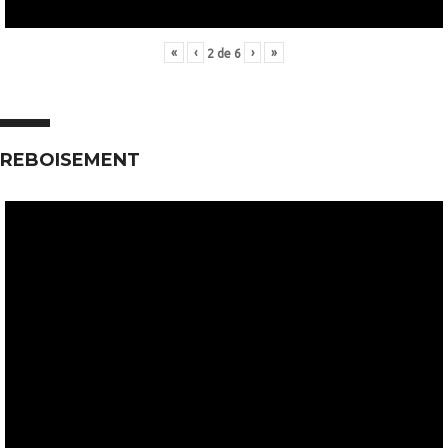
«
‹
›
»
2
de
6
REBOISEMENT