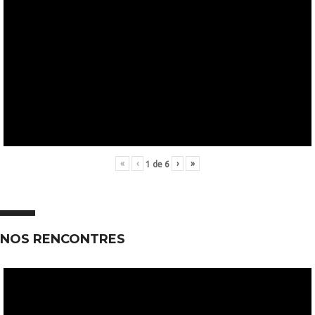
«
‹
›
»
1
de
6
NOS RENCONTRES