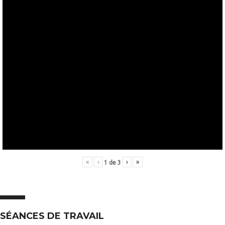
«
‹
›
»
1
de
3
SÉANCES DE TRAVAIL