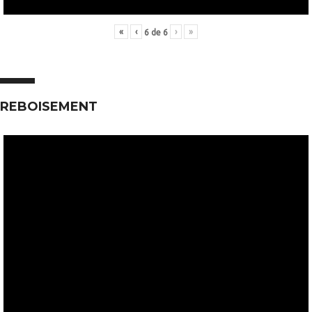
«
‹
›
»
6
de
6
REBOISEMENT