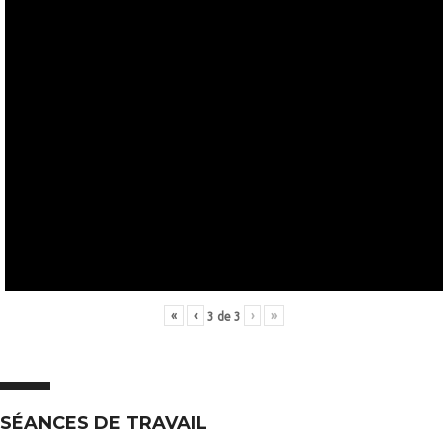
«
‹
›
»
3
de
3
SÉANCES DE TRAVAIL