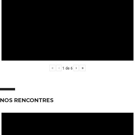
«
‹
›
»
1
de
6
NOS RENCONTRES