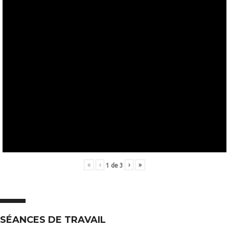
«
‹
›
»
1
de
3
SÉANCES DE TRAVAIL