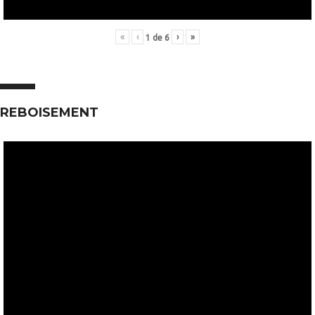
«
‹
›
»
1
de
6
REBOISEMENT