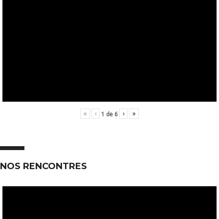
«
‹
›
»
1
de
6
NOS RENCONTRES