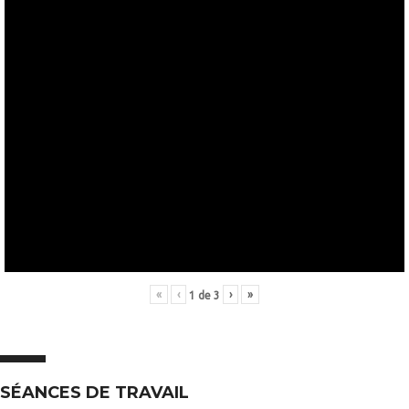
«
‹
›
»
1
de
3
SÉANCES DE TRAVAIL