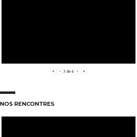
«
‹
›
»
3
de
6
NOS RENCONTRES