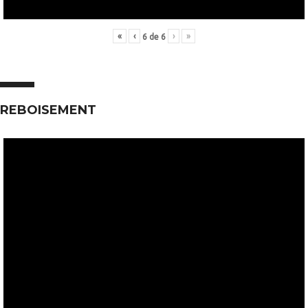
«
‹
›
»
6
de
6
REBOISEMENT