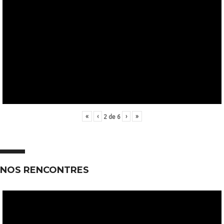
«
‹
›
»
2
de
6
NOS RENCONTRES