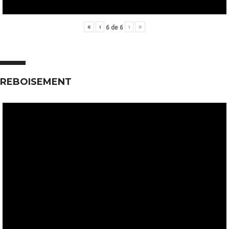
«
‹
›
»
6
de
6
REBOISEMENT