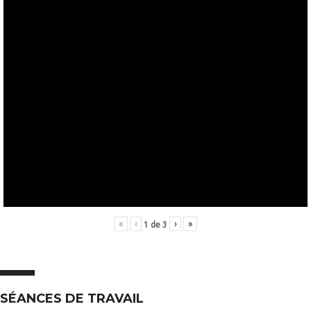
«
‹
›
»
1
de
3
SÉANCES DE TRAVAIL