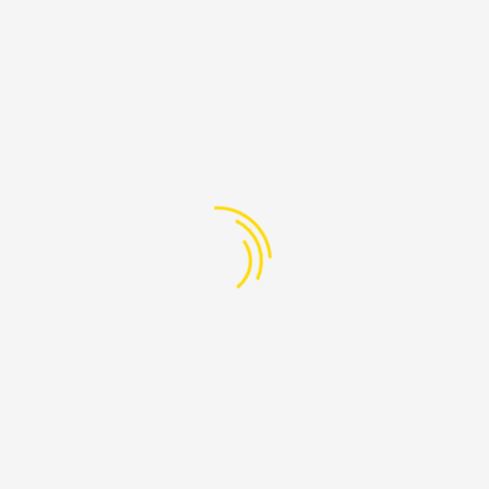
TRAVAIL DE LABORATOIRE
NOS RENCONTRES
sociation dont le but est de
onditions d’accès à un proce