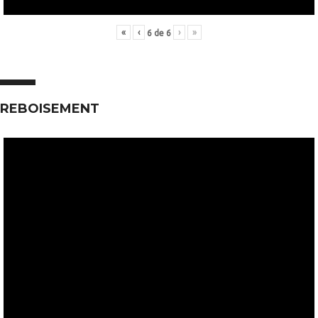
«
‹
›
»
6
de
6
REBOISEMENT