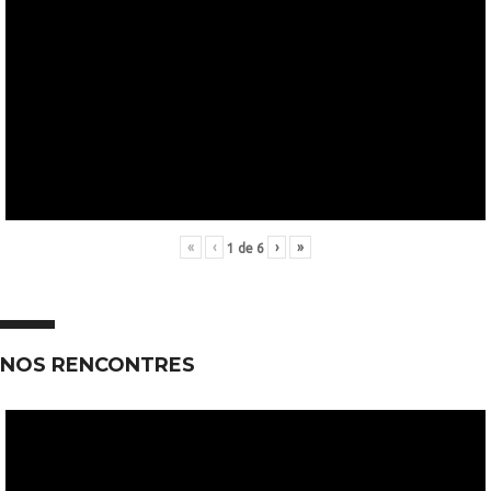
«
‹
›
»
1
de
6
NOS RENCONTRES