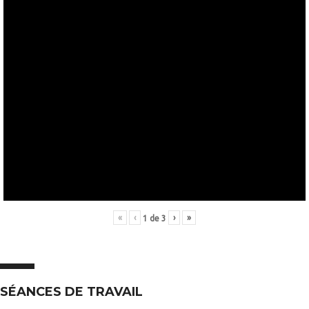
«
‹
›
»
1
de
3
SÉANCES DE TRAVAIL