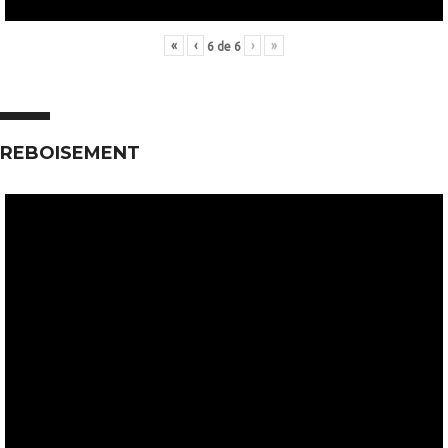
«
‹
›
»
6
de
6
REBOISEMENT