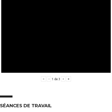
«
‹
›
»
1
de
3
SÉANCES DE TRAVAIL