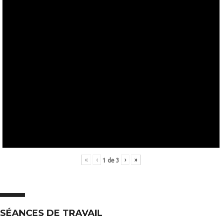
«
‹
›
»
1
de
3
SÉANCES DE TRAVAIL