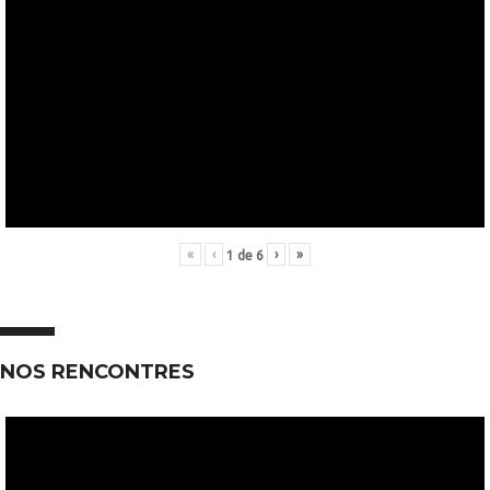
«
‹
›
»
1
de
6
NOS RENCONTRES