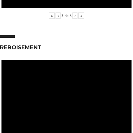
«
‹
›
»
3
de
6
REBOISEMENT