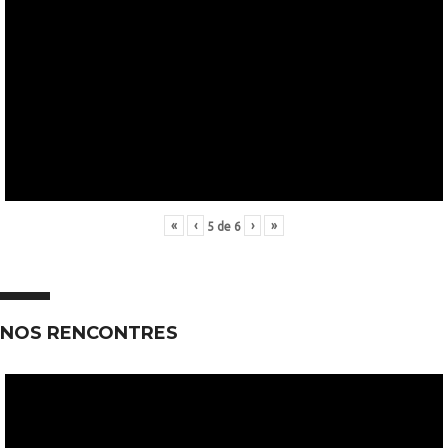
«
‹
›
»
5
de
6
NOS RENCONTRES