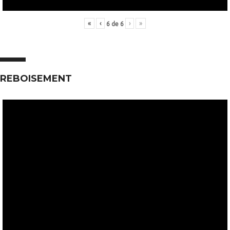
«
‹
›
»
6
de
6
REBOISEMENT