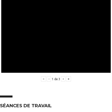
«
‹
›
»
1
de
3
SÉANCES DE TRAVAIL