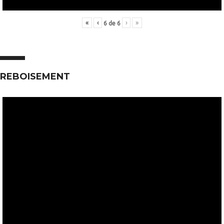
«
‹
›
»
6
de
6
REBOISEMENT