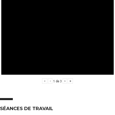
«
‹
›
»
1
de
3
SÉANCES DE TRAVAIL