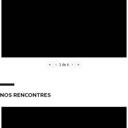
«
‹
›
»
2
de
6
NOS RENCONTRES