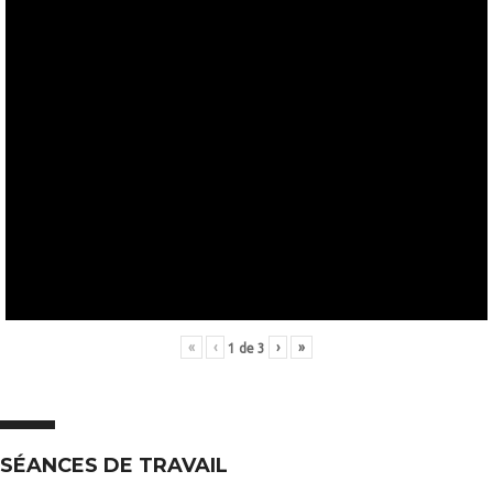
«
‹
›
»
1
de
3
SÉANCES DE TRAVAIL