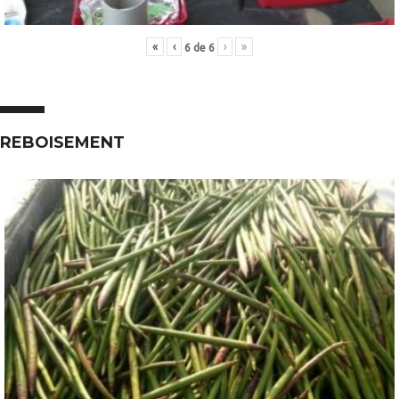
«
‹
›
»
6
de
6
REBOISEMENT