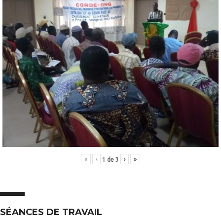
«
‹
›
»
1
de
3
SÉANCES DE TRAVAIL