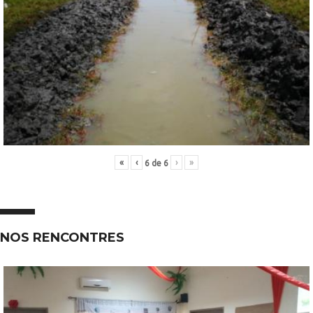
«
‹
›
»
6
de
6
NOS RENCONTRES