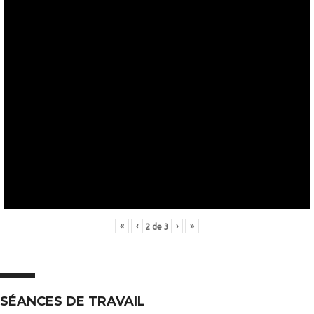
«
‹
›
»
2
de
3
SÉANCES DE TRAVAIL