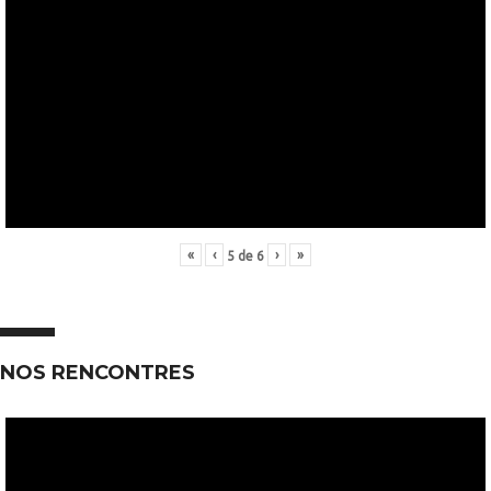
«
‹
›
»
5
de
6
NOS RENCONTRES