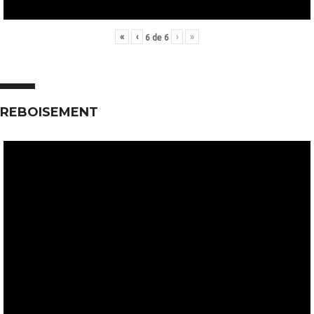
«
‹
›
»
6
de
6
REBOISEMENT